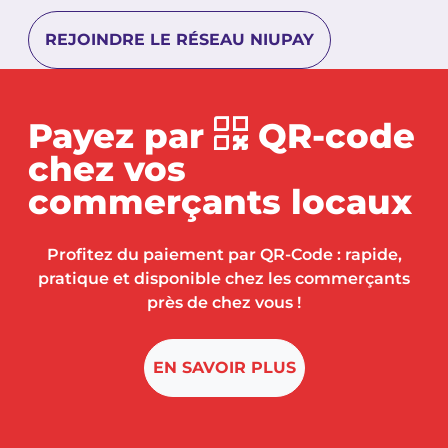
REJOINDRE LE RÉSEAU NIUPAY
Payez par
QR-code
chez vos
commerçants locaux
Profitez du paiement par QR-Code : rapide,
pratique et disponible chez les commerçants
près de chez vous !
EN SAVOIR PLUS