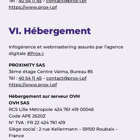
Tél :
40 54 11 45
–
contact@prox-i.pf
https://www.prox-i.pf
VI. Hébergement
Infogérance et webmastering assurés par l’agence
digitale
#Prox-i
.
PROXIMITY SAS
3ème étage Centre Vaima, Bureau 85
Tél :
40 54 11 45
–
contact@prox-i.pf
https://www.prox-i.pf
Hébergement sur serveur OVH
OVH SAS
RCS Lille Métropole 424 761 419 00045
Code APE 2620Z
N° TVA : FR 22 424 761 419
Siège social : 2 rue Kellermann – 59100 Roubaix –
France