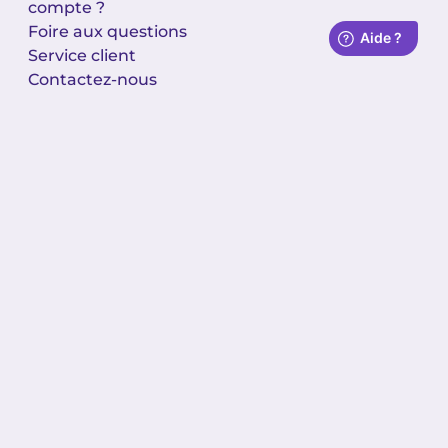
compte ?
Foire aux questions
Service client
Contactez-nous
Sécurité : Arnaques et
fraudes
Réclamations
-
-
Mentions légales
Politique de confidentialité
-
Conditions générales d'utilisation
Contrat Treezor
NiuPay, marque d’EGPF Polynésie, établissement de
paiement n°17428 agréé en France et contrôlé par
l’ACPR (Autorité de Contrôle Prudentiel et de
Résolution, 4 place de Budapest - CS 92459 - 75436
PARIS Cedex 09), société par actions simplifiée au
capital de 550 120 000 XPF, immatriculée au RCS de
Papeete TPI 20168B/N° TAHITI D68420 dont le siège
social est situé au 115 avenue Clémenceau, 98713